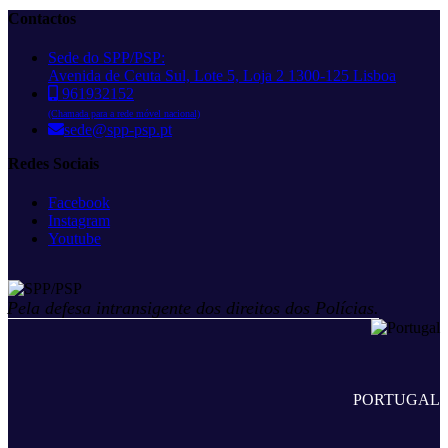
Contactos
Sede do SPP/PSP:
Avenida de Ceuta Sul, Lote 5, Loja 2 1300-125 Lisboa
961932152
(Chamada para a rede móvel nacional)
sede@spp-psp.pt
Redes Sociais
Facebook
Instagram
Youtube
Pela defesa intransigente dos direitos dos Polícias.
PORTUGAL