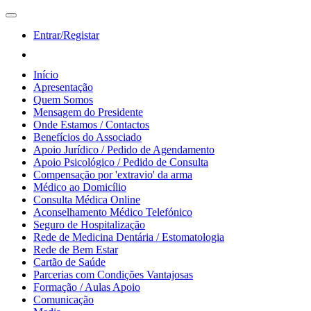
Entrar/Registar
Início
Apresentação
Quem Somos
Mensagem do Presidente
Onde Estamos / Contactos
Benefícios do Associado
Apoio Jurídico / Pedido de Agendamento
Apoio Psicológico / Pedido de Consulta
Compensação por 'extravio' da arma
Médico ao Domicílio
Consulta Médica Online
Aconselhamento Médico Telefónico
Seguro de Hospitalização
Rede de Medicina Dentária / Estomatologia
Rede de Bem Estar
Cartão de Saúde
Parcerias com Condições Vantajosas
Formação / Aulas Apoio
Comunicação