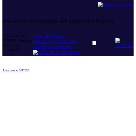
Pela defesa intransigente dos direitos dos Polícias
Livro de Elogios
Copyright 2026 ©
SPP/PSP - Sindicato
Política de Privacidade
Dark
dos Polícias
Termos e Condições
mode
Portugueses
toggle
Associe-se ao SPP/PSP