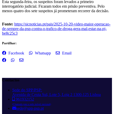
Esta segunda-feira, os suspeitos foram levados a primeiro
interrogatório judicial. Ficaram todos em prisão preventiva. Pelo
menos quatro dos sete suspeitos já prometeram recorrer da decisão.
Fonte:
https://sicnoticias.pt/pais/2025-10-20-video-maior-operacao-
de-sempre-da-psp-contra-o-trafico-de-droga-gera-mal-estar-na-pj-
be8c25c3
Partilhar:
Facebook
Whatsapp
Email
Contactos
Sede do SPP/PSP:
Avenida de Ceuta Sul, Lote 5, Loja 2 1300-125 Lisboa
961932152
(Chamada para a rede móvel nacional)
sede@spp-psp.pt