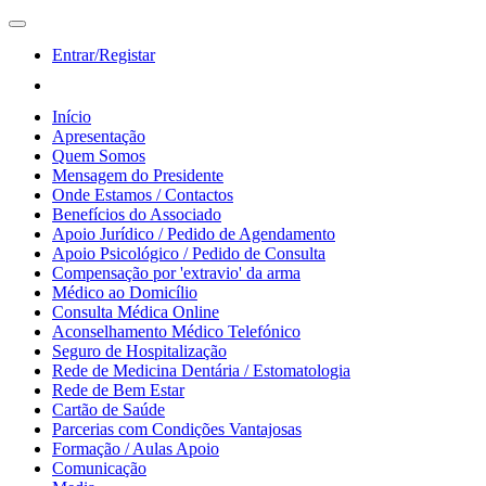
Entrar/Registar
Início
Apresentação
Quem Somos
Mensagem do Presidente
Onde Estamos / Contactos
Benefícios do Associado
Apoio Jurídico / Pedido de Agendamento
Apoio Psicológico / Pedido de Consulta
Compensação por 'extravio' da arma
Médico ao Domicílio
Consulta Médica Online
Aconselhamento Médico Telefónico
Seguro de Hospitalização
Rede de Medicina Dentária / Estomatologia
Rede de Bem Estar
Cartão de Saúde
Parcerias com Condições Vantajosas
Formação / Aulas Apoio
Comunicação