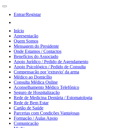
Entrar/Registar
Início
Apresentação
Quem Somos
Mensagem do Presidente
Onde Estamos / Contactos
Benefícios do Associado
Apoio Jurídico / Pedido de Agendamento
Apoio Psicológico / Pedido de Consulta
Compensação por 'extravio' da arma
Médico ao Domicílio
Consulta Médica Online
Aconselhamento Médico Telefónico
Seguro de Hospitalização
Rede de Medicina Dentária / Estomatologia
Rede de Bem Estar
Cartão de Saúde
Parcerias com Condições Vantajosas
Formação / Aulas Apoio
Comunicação