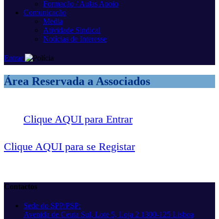
Formação / Aulas Apoio
Comunicação
Media
Atividade Sindical
Notícias de Interesse
Entrar
Área Reservada a Associados
Clique
AQUI
para Entrar
Clique
AQUI
para se Registar
Contactos
Sede do SPP/PSP:
Avenida de Ceuta Sul, Lote 5, Loja 2 1300-125 Lisboa