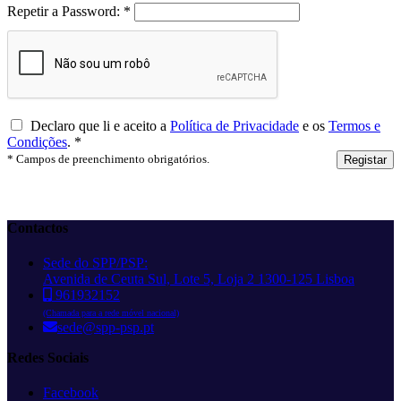
Repetir a Password:
*
Declaro que li e aceito a
Política de Privacidade
e os
Termos e
Condições
.
*
*
Campos de preenchimento obrigatórios.
Registar
Contactos
Sede do SPP/PSP:
Avenida de Ceuta Sul, Lote 5, Loja 2 1300-125 Lisboa
961932152
(Chamada para a rede móvel nacional)
sede@spp-psp.pt
Redes Sociais
Facebook