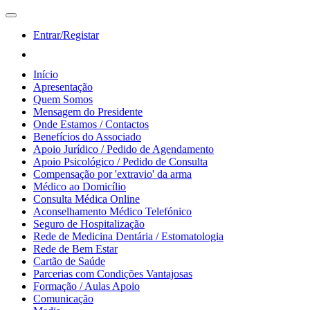
Entrar/Registar
Início
Apresentação
Quem Somos
Mensagem do Presidente
Onde Estamos / Contactos
Benefícios do Associado
Apoio Jurídico / Pedido de Agendamento
Apoio Psicológico / Pedido de Consulta
Compensação por 'extravio' da arma
Médico ao Domicílio
Consulta Médica Online
Aconselhamento Médico Telefónico
Seguro de Hospitalização
Rede de Medicina Dentária / Estomatologia
Rede de Bem Estar
Cartão de Saúde
Parcerias com Condições Vantajosas
Formação / Aulas Apoio
Comunicação