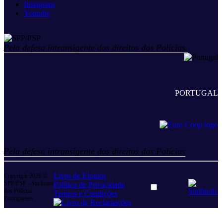
Instagram
Youtube
Pela defesa intransigente dos direitos dos Polícias.
PORTUGAL
Pela defesa intransigente dos direitos dos Polícias
Livro de Elogios
Copyright 2026 ©
SPP/PSP - Sindicato
Política de Privacidade
Dark
dos Polícias
Termos e Condições
mode
Portugueses
toggle