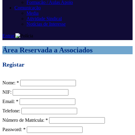
Formação / Aulas Apoio
Comunicação
Media
Atividade Sindical
Notícias de Interesse
Entrar
Área Reservada a Associados
Registar
Nome:
*
NIF:
Email:
*
Telefone:
Número de Matricula:
*
Password:
*