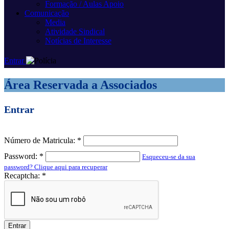
Formação / Aulas Apoio
Comunicação
Media
Atividade Sindical
Notícias de Interesse
Entrar
Área Reservada a Associados
Entrar
Número de Matricula:
*
Password:
*
Esqueceu-se da sua
password? Clique aqui para recuperar
Recaptcha:
*
Entrar