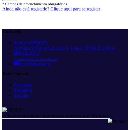
*
Campos de preenchimento obrigatórios.
Ainda não está registado? Clique aqui para se registar
Contactos
Sede do SPP/PSP:
Avenida de Ceuta Sul, Lote 5, Loja 2 1300-125 Lisboa
961932152
(Chamada para a rede móvel nacional)
sede@spp-psp.pt
Redes Sociais
Facebook
Instagram
Youtube
Pela defesa intransigente dos direitos dos Polícias.