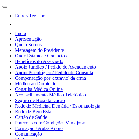
Entrar/Registar
Início
Apresentação
Quem Somos
Mensagem do Presidente
Onde Estamos / Contactos
Benefícios do Associado
Apoio Jurídico / Pedido de Agendamento
Apoio Psicológico / Pedido de Consulta
Compensação por 'extravio' da arma
Médico ao Domicílio
Consulta Médica Online
Aconselhamento Médico Telefónico
Seguro de Hospitalização
Rede de Medicina Dentária / Estomatologia
Rede de Bem Estar
Cartão de Saúde
Parcerias com Condições Vantajosas
Formação / Aulas Apoio
Comunicação