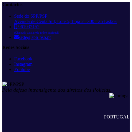
Contactos
Sede do SPP/PSP:
Avenida de Ceuta Sul, Lote 5, Loja 2 1300-125 Lisboa
961932152
(Chamada para a rede móvel nacional)
sede@spp-psp.pt
Redes Sociais
Facebook
Instagram
Youtube
Pela defesa intransigente dos direitos dos Polícias.
PORTUGAL