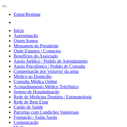
Entrar/Registar
Início
Apresentação
Quem Somos
Mensagem do Presidente
Onde Estamos / Contactos
Benefícios do Associado
Apoio Jurídico / Pedido de Agendamento
Apoio Psicológico / Pedido de Consulta
Compensação por 'extravio' da arma
Médico ao Domicílio
Consulta Médica Online
Aconselhamento Médico Telefónico
Seguro de Hospitalização
Rede de Medicina Dentária / Estomatologia
Rede de Bem Estar
Cartão de Saúde
Parcerias com Condições Vantajosas
Formação / Aulas Apoio
Comunicação