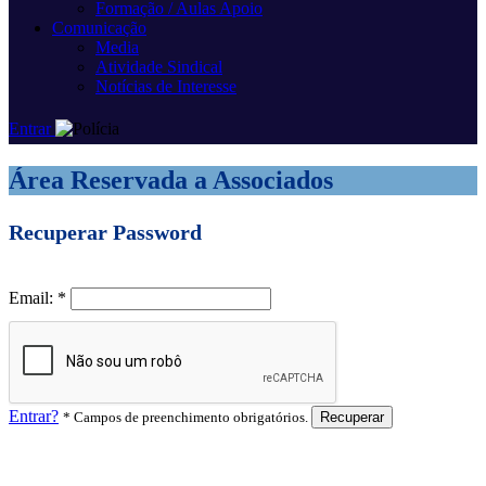
Formação / Aulas Apoio
Comunicação
Media
Atividade Sindical
Notícias de Interesse
Entrar
Área Reservada a Associados
Recuperar Password
Email:
*
Entrar?
*
Campos de preenchimento obrigatórios.
Recuperar