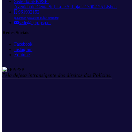
Sede do SPP/PSP:
Avenida de Ceuta Sul, Lote 5, Loja 2 1300-125 Lisboa
961932152
(Chamada para a rede móvel nacional)
sede@spp-psp.pt
Redes Sociais
Facebook
Instagram
Youtube
Pela defesa intransigente dos direitos dos Polícias.