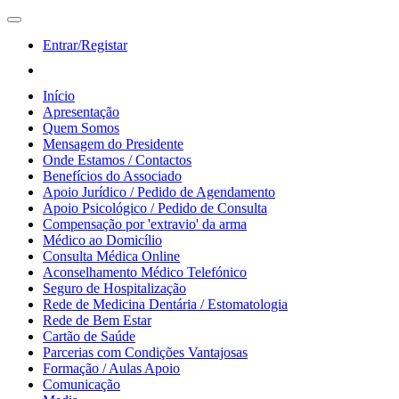
Entrar/Registar
Início
Apresentação
Quem Somos
Mensagem do Presidente
Onde Estamos / Contactos
Benefícios do Associado
Apoio Jurídico / Pedido de Agendamento
Apoio Psicológico / Pedido de Consulta
Compensação por 'extravio' da arma
Médico ao Domicílio
Consulta Médica Online
Aconselhamento Médico Telefónico
Seguro de Hospitalização
Rede de Medicina Dentária / Estomatologia
Rede de Bem Estar
Cartão de Saúde
Parcerias com Condições Vantajosas
Formação / Aulas Apoio
Comunicação