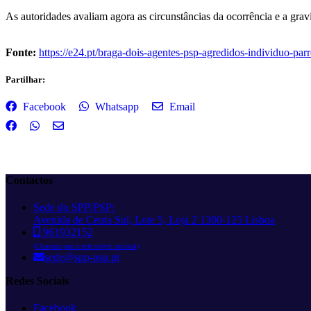
As autoridades avaliam agora as circunstâncias da ocorrência e a gra
Fonte:
https://e24.pt/braga-dois-agentes-psp-agredidos-individuo-parr
Partilhar:
Facebook
Whatsapp
Email
Contactos
Sede do SPP/PSP:
Avenida de Ceuta Sul, Lote 5, Loja 2 1300-125 Lisboa
961932152
(Chamada para a rede móvel nacional)
sede@spp-psp.pt
Redes Sociais
Facebook