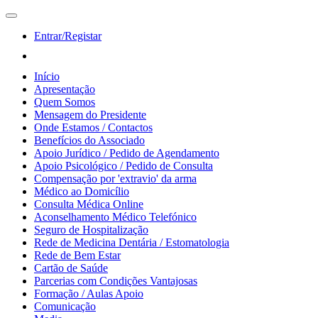
Entrar/Registar
Início
Apresentação
Quem Somos
Mensagem do Presidente
Onde Estamos / Contactos
Benefícios do Associado
Apoio Jurídico / Pedido de Agendamento
Apoio Psicológico / Pedido de Consulta
Compensação por 'extravio' da arma
Médico ao Domicílio
Consulta Médica Online
Aconselhamento Médico Telefónico
Seguro de Hospitalização
Rede de Medicina Dentária / Estomatologia
Rede de Bem Estar
Cartão de Saúde
Parcerias com Condições Vantajosas
Formação / Aulas Apoio
Comunicação