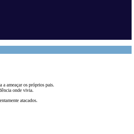
a a ameaçar os próprios pais.
dência onde vivia.
lentamente atacados.