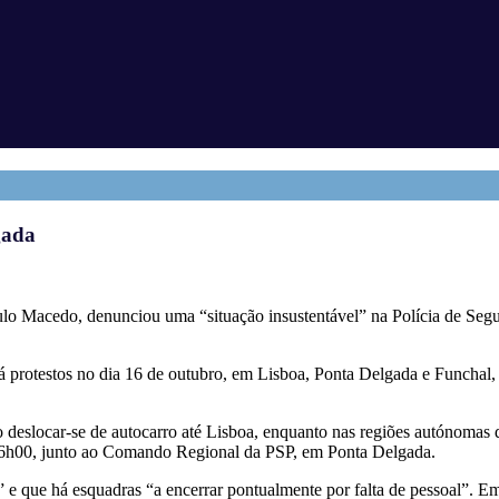
gada
ulo Macedo, denunciou uma “situação insustentável” na Polícia de Segur
á protestos no dia 16 de outubro, em Lisboa, Ponta Delgada e Funchal,
o deslocar-se de autocarro até Lisboa, enquanto nas regiões autónomas 
 16h00, junto ao Comando Regional da PSP, em Ponta Delgada.
” e que há esquadras “a encerrar pontualmente por falta de pessoal”. E