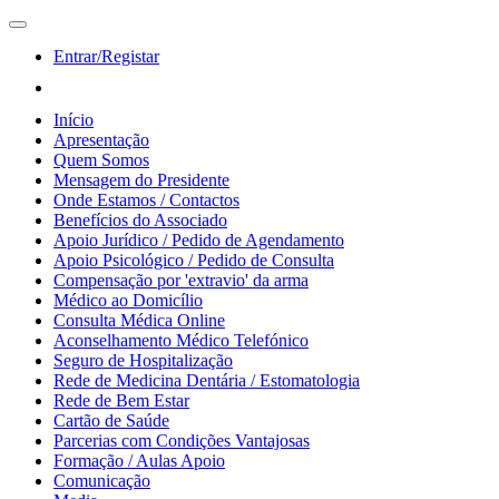
Entrar/Registar
Início
Apresentação
Quem Somos
Mensagem do Presidente
Onde Estamos / Contactos
Benefícios do Associado
Apoio Jurídico / Pedido de Agendamento
Apoio Psicológico / Pedido de Consulta
Compensação por 'extravio' da arma
Médico ao Domicílio
Consulta Médica Online
Aconselhamento Médico Telefónico
Seguro de Hospitalização
Rede de Medicina Dentária / Estomatologia
Rede de Bem Estar
Cartão de Saúde
Parcerias com Condições Vantajosas
Formação / Aulas Apoio
Comunicação