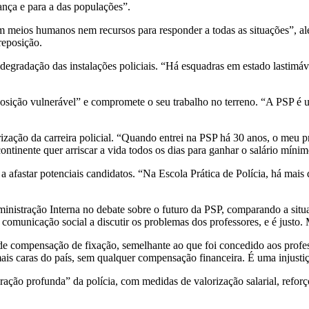
ança e para a das populações”.
 meios humanos nem recursos para responder a todas as situações”, al
reposição.
egradação das instalações policiais. “Há esquadras em estado lastimáv
osição vulnerável” e compromete o seu trabalho no terreno. “A PSP é 
ização da carreira policial. “Quando entrei na PSP há 30 anos, o meu p
ntinente quer arriscar a vida todos os dias para ganhar o salário míni
á a afastar potenciais candidatos. “Na Escola Prática de Polícia, há mai
ministração Interna no debate sobre o futuro da PSP, comparando a sit
comunicação social a discutir os problemas dos professores, e é justo. 
 de compensação de fixação, semelhante ao que foi concedido aos profes
ais caras do país, sem qualquer compensação financeira. É uma injustiç
o profunda” da polícia, com medidas de valorização salarial, reforço 