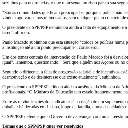
sozinhos para ocorrências, o que representa um risco para a sua segur
“São as comunidades que ficam preocupadas, porque a polícia não tem
vindo a agravar-se nos últimos anos, sem qualquer plano concreto de 
O presidente da SPP/PSP denunciou ainda a falta de equipamento e a d
taser”, afirmou.
Paulo Macedo sublinhou que esta situação “coloca os polícias numa p
a instituição até a um ponto preocupante”, considerou.
Um dos temas centrais da intervenção de Paulo Macedo foi a desvalor
igual”, lamentou, questionando: “Será que alguém nos Açores ou no co
Segundo o dirigente, a falta de progressão salarial e de incentivos est
desmotivação e de desinteresse que existe atualmente”, sublinhou.
O presidente do SPP/PSP criticou ainda a ausência da Ministra da Ad
profissionais. “O Ministro da Educação tem estado frequentemente na 
Entre as reivindicações do sindicato está a criação de um suplemento
trabalhar há décadas em Lisboa, longe da família, numa das cidades m
O SPP/PSP defende que o Governo deve avançar com uma “reestruturaçã
Temas que o SPP/PSP quer ver resolvidos