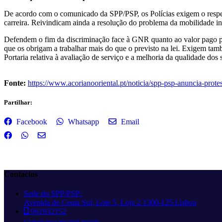
De acordo com o comunicado da SPP/PSP, os Polícias exigem o respeito
carreira. Reivindicam ainda a resolução do problema da mobilidade int
Defendem o fim da discriminação face à GNR quanto ao valor pago pel
que os obrigam a trabalhar mais do que o previsto na lei. Exigem tam
Portaria relativa à avaliação de serviço e a melhoria da qualidade do
Fonte:
https://www.acorianooriental.pt/noticia/spp-psp-anuncia-pro
Partilhar:
Facebook
Whatsapp
Email
Contactos
Sede do SPP/PSP:
Avenida de Ceuta Sul, Lote 5, Loja 2 1300-125 Lisboa
961932152
(Chamada para a rede móvel nacional)