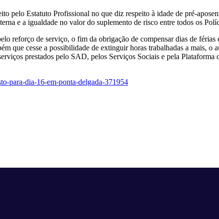
 pelo Estatuto Profissional no que diz respeito à idade de pré-aposent
erna e a igualdade no valor do suplemento de risco entre todos os Polí
o reforço de serviço, o fim da obrigação de compensar dias de férias 
bém que cesse a possibilidade de extinguir horas trabalhadas a mais, 
s serviços prestados pelo SAD, pelos Serviços Sociais e pela Plataforma
testo-para-dia-16-em-ponta-delgada-371954