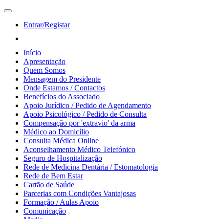
Entrar/Registar
Início
Apresentação
Quem Somos
Mensagem do Presidente
Onde Estamos / Contactos
Benefícios do Associado
Apoio Jurídico / Pedido de Agendamento
Apoio Psicológico / Pedido de Consulta
Compensação por 'extravio' da arma
Médico ao Domicílio
Consulta Médica Online
Aconselhamento Médico Telefónico
Seguro de Hospitalização
Rede de Medicina Dentária / Estomatologia
Rede de Bem Estar
Cartão de Saúde
Parcerias com Condições Vantajosas
Formação / Aulas Apoio
Comunicação