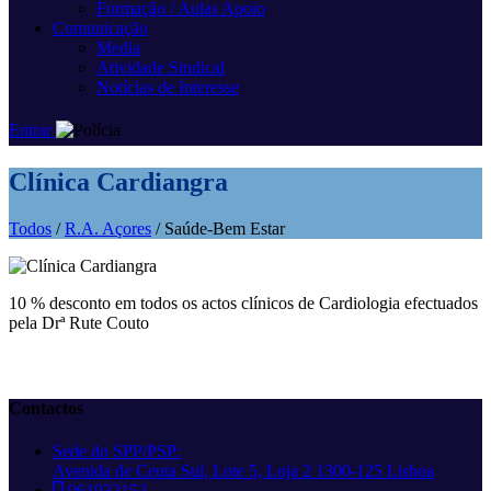
Formação / Aulas Apoio
Comunicação
Media
Atividade Sindical
Notícias de Interesse
Entrar
Clínica Cardiangra
Todos
/
R.A. Açores
/ Saúde-Bem Estar
10 % desconto em todos os actos clínicos de Cardiologia efectuados
pela Drª Rute Couto
Contactos
Sede do SPP/PSP:
Avenida de Ceuta Sul, Lote 5, Loja 2 1300-125 Lisboa
961932152