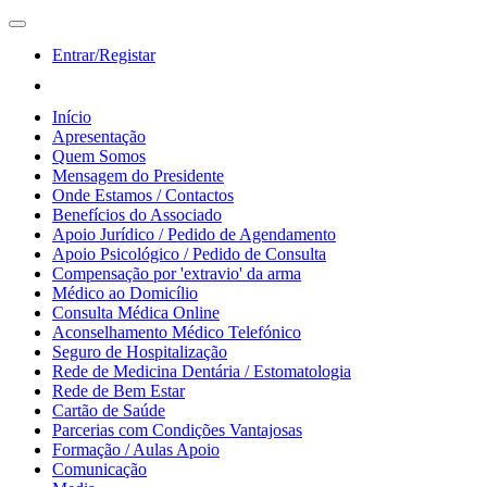
Entrar/Registar
Início
Apresentação
Quem Somos
Mensagem do Presidente
Onde Estamos / Contactos
Benefícios do Associado
Apoio Jurídico / Pedido de Agendamento
Apoio Psicológico / Pedido de Consulta
Compensação por 'extravio' da arma
Médico ao Domicílio
Consulta Médica Online
Aconselhamento Médico Telefónico
Seguro de Hospitalização
Rede de Medicina Dentária / Estomatologia
Rede de Bem Estar
Cartão de Saúde
Parcerias com Condições Vantajosas
Formação / Aulas Apoio
Comunicação