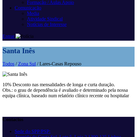
Formação / Aulas Apoio
Comunicação
Media
Atividade Sindical
Notícias de Interesse
Entrar
Santa Inês
Todos
/
Zona Sul
/ Lares-Casas Repouso
10% Desconto nas mensalidades de longa e curta duração.
Obs.: o grau de dependência é avaliado e determinado pela nossa
equipa clínica, baseado num relatório clínico recente ou hospitalar
Contactos
Sede do SPP/PSP:
Avenida de Ceuta Sul, Lote 5, Loja 2 1300-125 Lisboa