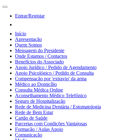
Entrar/Registar
Início
Apresentação
Quem Somos
Mensagem do Presidente
Onde Estamos / Contactos
Benefícios do Associado
Apoio Jurídico / Pedido de Agendamento
Apoio Psicológico / Pedido de Consulta
Compensação por 'extravio' da arma
Médico ao Domicílio
Consulta Médica Online
Aconselhamento Médico Telefónico
Seguro de Hospitalização
Rede de Medicina Dentária / Estomatologia
Rede de Bem Estar
Cartão de Saúde
Parcerias com Condições Vantajosas
Formação / Aulas Apoio
Comunicação