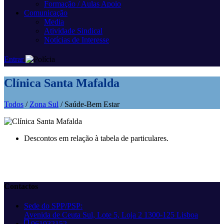
Formação / Aulas Apoio
Comunicação
Media
Atividade Sindical
Notícias de Interesse
Entrar
Clínica Santa Mafalda
Todos
/
Zona Sul
/ Saúde-Bem Estar
Descontos em relação à tabela de particulares.
Contactos
Sede do SPP/PSP:
Avenida de Ceuta Sul, Lote 5, Loja 2 1300-125 Lisboa
961932152