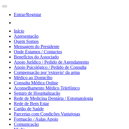
Entrar/Registar
Início
Apresentação
Quem Somos
Mensagem do Presidente
Onde Estamos / Contactos
Benefícios do Associado
Apoio Jurídico / Pedido de Agendamento
Apoio Psicológico / Pedido de Consulta
Compensação por 'extravio' da arma
Médico ao Domicílio
Consulta Médica Online
Aconselhamento Médico Telefónico
Seguro de Hospitalização
Rede de Medicina Dentária / Estomatologia
Rede de Bem Estar
Cartão de Saúde
Parcerias com Condições Vantajosas
Formação / Aulas Apoio
Comunicação