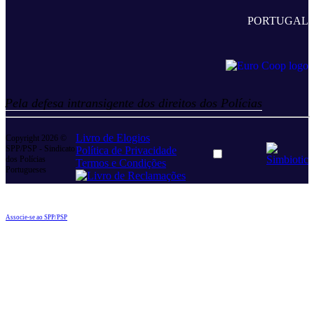
PORTUGAL
Pela defesa intransigente dos direitos dos Polícias
Livro de Elogios
Copyright 2026 ©
SPP/PSP - Sindicato
Política de Privacidade
Dark
dos Polícias
Termos e Condições
mode
Portugueses
toggle
Associe-se ao SPP/PSP