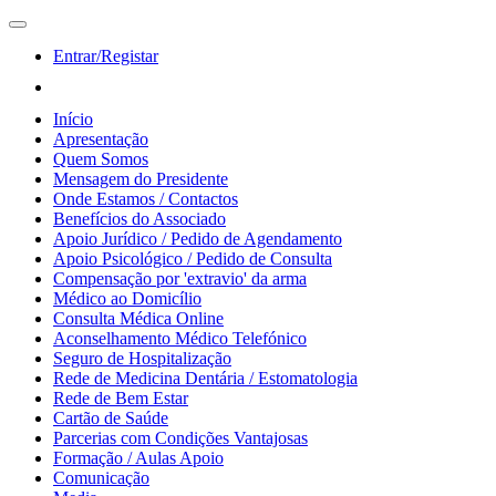
Entrar/Registar
Início
Apresentação
Quem Somos
Mensagem do Presidente
Onde Estamos / Contactos
Benefícios do Associado
Apoio Jurídico / Pedido de Agendamento
Apoio Psicológico / Pedido de Consulta
Compensação por 'extravio' da arma
Médico ao Domicílio
Consulta Médica Online
Aconselhamento Médico Telefónico
Seguro de Hospitalização
Rede de Medicina Dentária / Estomatologia
Rede de Bem Estar
Cartão de Saúde
Parcerias com Condições Vantajosas
Formação / Aulas Apoio
Comunicação