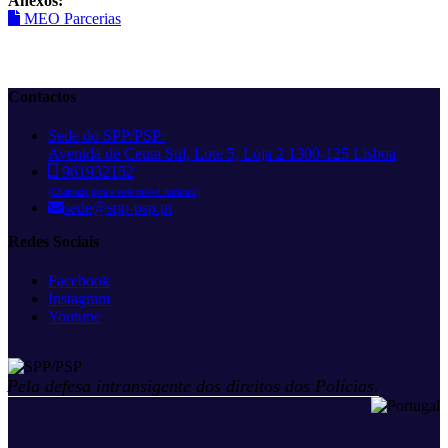
Anexos:
MEO Parcerias
Contactos
Sede do SPP/PSP:
Avenida de Ceuta Sul, Lote 5, Loja 2 1300-125 Lisboa
961932152
(Chamada para a rede móvel nacional)
sede@spp-psp.pt
Redes Sociais
Facebook
Instagram
Youtube
Pela defesa intransigente dos direitos dos Polícias.