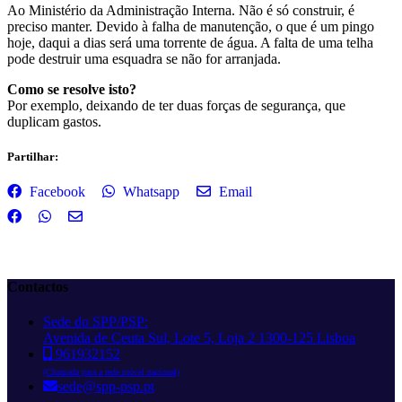
Ao Ministério da Administração Interna. Não é só construir, é
preciso manter. Devido à falha de manutenção, o que é um pingo
hoje, daqui a dias será uma torrente de água. A falta de uma telha
pode destruir uma esquadra se não for arranjada.
Como se resolve isto?
Por exemplo, deixando de ter duas forças de segurança, que
duplicam gastos.
Partilhar:
Facebook
Whatsapp
Email
Contactos
Sede do SPP/PSP:
Avenida de Ceuta Sul, Lote 5, Loja 2 1300-125 Lisboa
961932152
(Chamada para a rede móvel nacional)
sede@spp-psp.pt