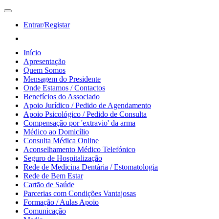
Entrar/Registar
Início
Apresentação
Quem Somos
Mensagem do Presidente
Onde Estamos / Contactos
Benefícios do Associado
Apoio Jurídico / Pedido de Agendamento
Apoio Psicológico / Pedido de Consulta
Compensação por 'extravio' da arma
Médico ao Domicílio
Consulta Médica Online
Aconselhamento Médico Telefónico
Seguro de Hospitalização
Rede de Medicina Dentária / Estomatologia
Rede de Bem Estar
Cartão de Saúde
Parcerias com Condições Vantajosas
Formação / Aulas Apoio
Comunicação