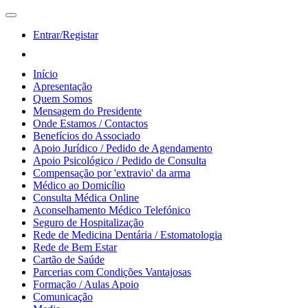
Entrar/Registar
Início
Apresentação
Quem Somos
Mensagem do Presidente
Onde Estamos / Contactos
Benefícios do Associado
Apoio Jurídico / Pedido de Agendamento
Apoio Psicológico / Pedido de Consulta
Compensação por 'extravio' da arma
Médico ao Domicílio
Consulta Médica Online
Aconselhamento Médico Telefónico
Seguro de Hospitalização
Rede de Medicina Dentária / Estomatologia
Rede de Bem Estar
Cartão de Saúde
Parcerias com Condições Vantajosas
Formação / Aulas Apoio
Comunicação