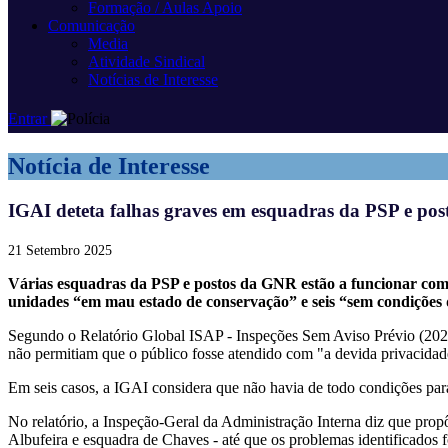
Formação / Aulas Apoio
Comunicação
Media
Atividade Sindical
Notícias de Interesse
Entrar
Notícia de Interesse
IGAI deteta falhas graves em esquadras da PSP e po
21 Setembro 2025
Várias esquadras da PSP e postos da GNR estão a funcionar com 
unidades “em mau estado de conservação” e seis “sem condições
Segundo o Relatório Global ISAP - Inspeções Sem Aviso Prévio (2024)
não permitiam que o público fosse atendido com "a devida privacidad
Em seis casos, a IGAI considera que não havia de todo condições para
No relatório, a Inspeção-Geral da Administração Interna diz que propô
Albufeira e esquadra de Chaves - até que os problemas identificados 