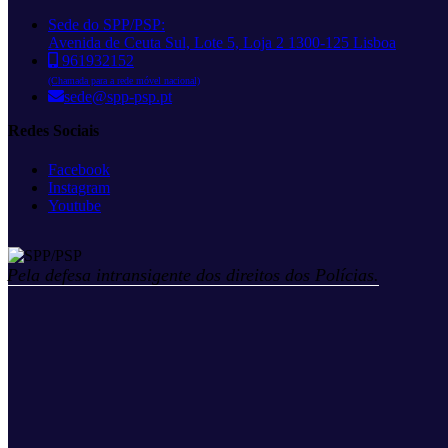
Sede do SPP/PSP:
Avenida de Ceuta Sul, Lote 5, Loja 2 1300-125 Lisboa
961932152
(Chamada para a rede móvel nacional)
sede@spp-psp.pt
Redes Sociais
Facebook
Instagram
Youtube
Pela defesa intransigente dos direitos dos Polícias.