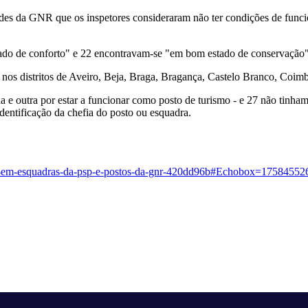
unidades da GNR que os inspetores consideraram não ter condições de f
do de conforto" e 22 encontravam-se "em bom estado de conservação"
s distritos de Aveiro, Beja, Braga, Bragança, Castelo Branco, Coimbra
a e outra por estar a funcionar como posto de turismo - e 27 não tinha
identificação da chefia do posto ou esquadra.
graves-em-esquadras-da-psp-e-postos-da-gnr-420dd96b#Echobox=17584552